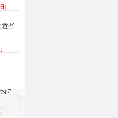
细]
注意些
]
79号