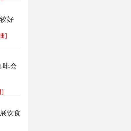
较好
细]
咖啡会
]
展饮食