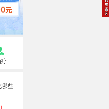
治疗
充哪些
]