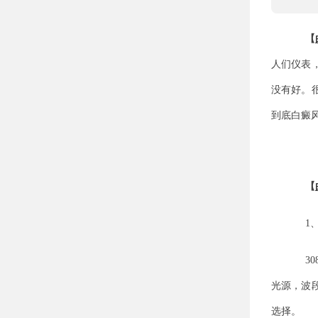
【
人们仪表
没有好。
到底白癜
【
1
3
光源，波
选择。