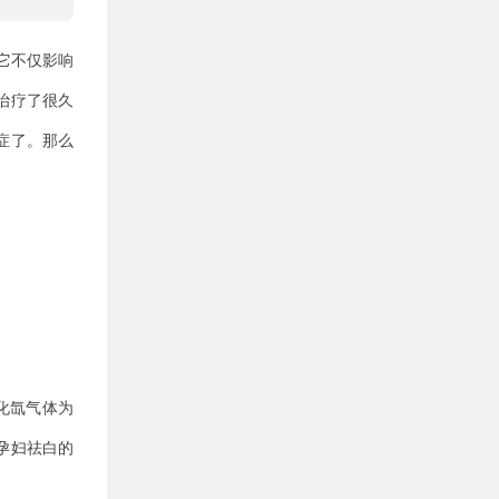
它不仅影响
治疗了很久
症了。那么
化氙气体为
孕妇祛白的