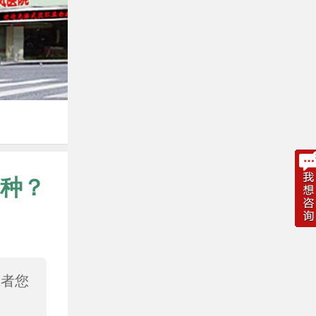
种？
或者您