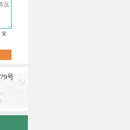
，安
79号