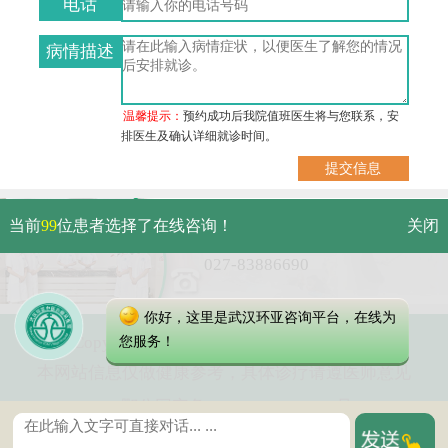
电话
病情描述
温馨提示：
预约成功后我院值班医生将与您联系，安
排医生及确认详细就诊时间。
武汉市硚口区解放大道479号
当前
99
位患者选择了在线咨询！
关闭
免费电话：
027-83886690
你好，这里是武汉环亚咨询平台，在线为
Copyright 2025 武汉环亚中医白癜风医院
您服务！
本网站信息仅做健康参考，具体诊疗请遵医师意见
鄂公网安备 42010402000616号
鄂ICP备16003424号-8