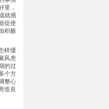
好里，
成就感
能促使
加积极
怎样缓
癜风患
期的过
多个方
调整心
营造良