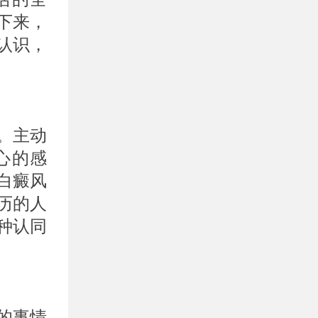
下来，
认识，
。主动
心的感
白癜风
历的人
种认同
。
的事情