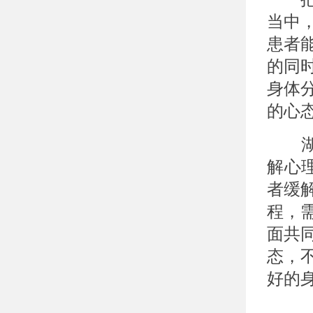
当中
患者
的同
身体
的心
湖北
解心
者缓
程，
面共
态，
好的