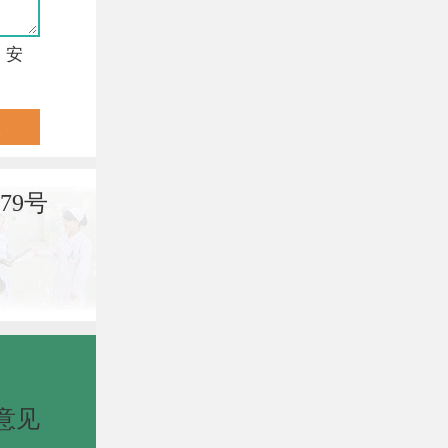
，安
79号
意见