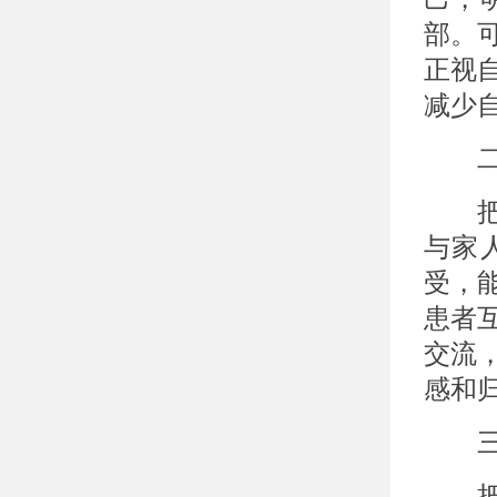
部。
正视
减少
二、
把自
与家
受，
患者
交流
感和
三、
把注