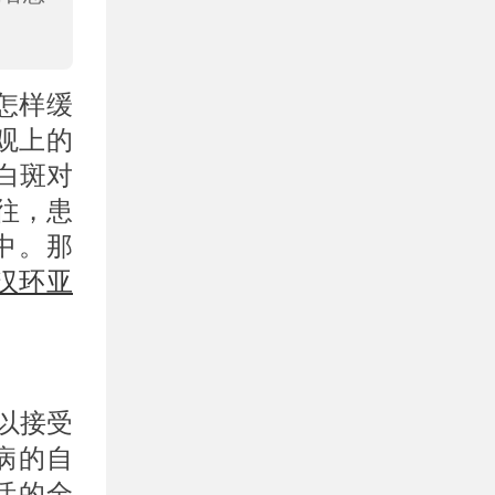
怎样缓
观上的
白斑对
往，患
中。那
汉环亚
以接受
病的自
活的全