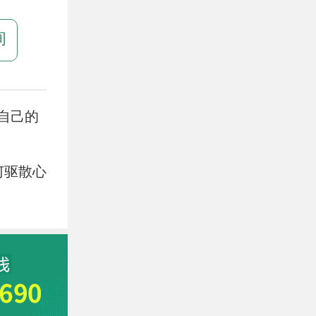
询
自己的
何驱散心