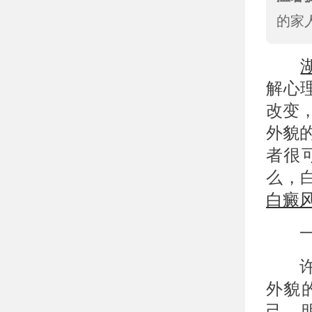
的家
解心
改变
外貌
者很
么，
白癜
一、
许多
外貌
己，