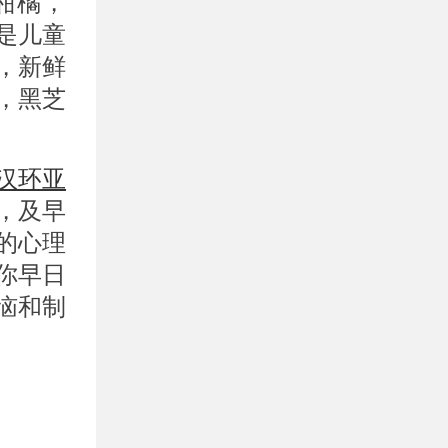
柑橘，
是儿童
，新鲜
，黑芝
汉环亚
，及早
的心理
你早日
恼和制