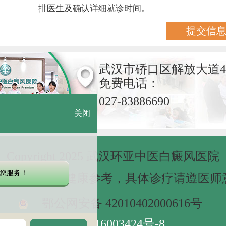
排医生及确认详细就诊时间。
武汉市硚口区解放大道4
免费电话：
027-83886690
关闭
Copyright 2025 武汉环亚中医白癜风医院
您服务！
网站信息仅做健康参考，具体诊疗请遵医师
鄂公网安备 42010402000616号
鄂ICP备16003424号-8