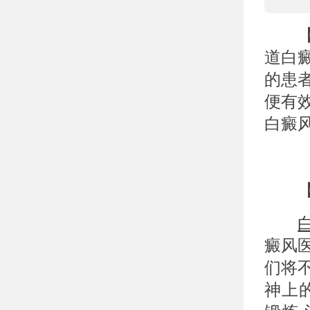
【武
道白
的患
便有
白癜
【武
癜风
们将
神上