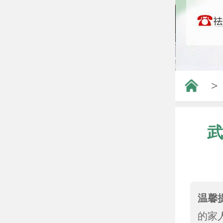
>
武
温馨
的家