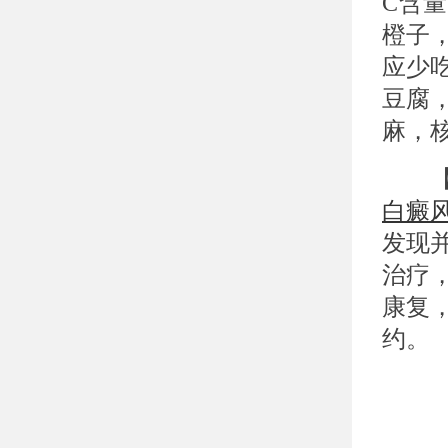
C含
橙子
应少
豆腐
麻，
【武
白癜
发现
治疗
康复
约。