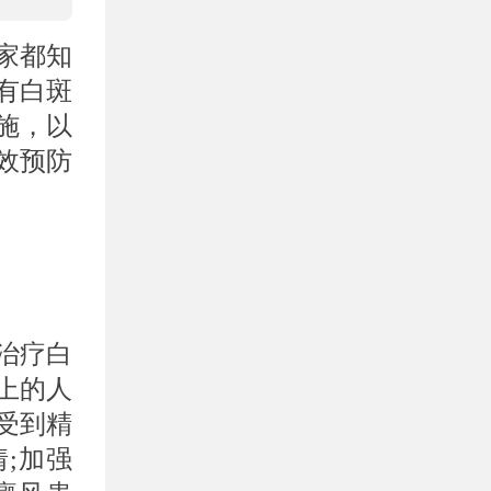
家都知
有白斑
施，以
效预防
。
治疗白
上的人
受到精
;加强