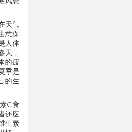
癜风患
在天气
注意保
是人体
春天，
体的疲
夏季是
己的生
素C食
者还应
维生素