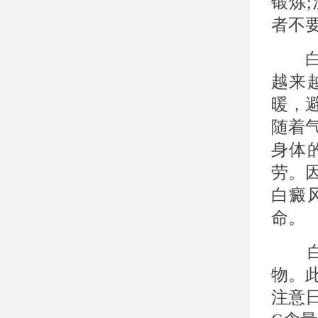
锻炼
者不
白癜
越来
暖，
随着
身体
劳。
白癜
命。
白癜
物。
注意