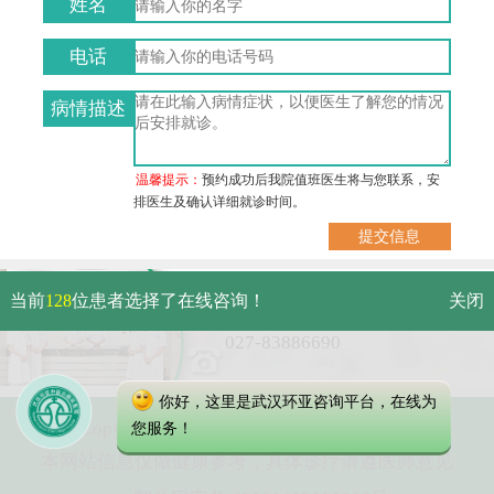
姓名
电话
病情描述
温馨提示：
预约成功后我院值班医生将与您联系，安
排医生及确认详细就诊时间。
武汉市硚口区解放大道479号
当前
128
位患者选择了在线咨询！
关闭
免费电话：
027-83886690
你好，这里是武汉环亚咨询平台，在线为
Copyright 2025 武汉环亚中医白癜风医院
您服务！
本网站信息仅做健康参考，具体诊疗请遵医师意见