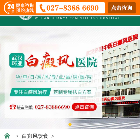
>
白癜风饮食
>