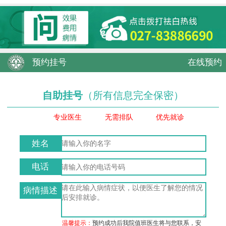
预约挂号
在线预约
自助挂号
（所有信息完全保密）
专业医生
无需排队
优先就诊
姓名
电话
病情描述
温馨提示：
预约成功后我院值班医生将与您联系，安