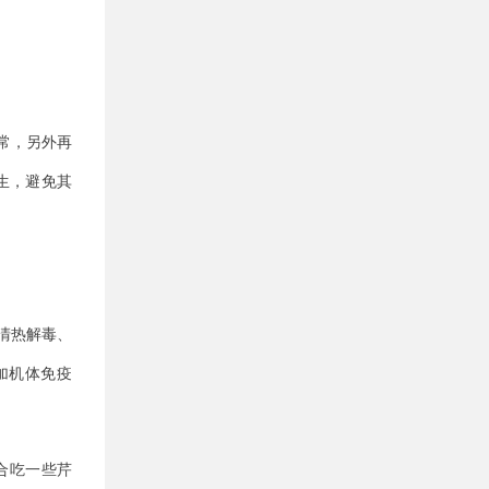
常，另外再
生，避免其
清热解毒、
加机体免疫
合吃一些芹