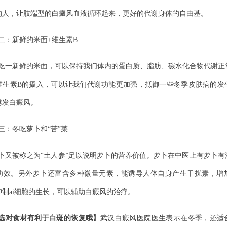
的人，让肢端型的白癜风血液循环起来，更好的代谢身体的自由基。
二：新鲜的米面+维生素B
吃一新鲜的米面，可以保持我们体内的蛋白质、脂肪、碳水化合物代谢正
维生素B的摄入，可以让我们代谢功能更加强，抵御一些冬季皮肤病的发
诱发白癜风。
三：冬吃萝卜和“苦”菜
卜又被称之为“土人参”足以说明萝卜的营养价值。萝卜在中医上有萝卜有
功效。另外萝卜还富含多种微量元素，能诱导人体自身产生干扰素，增
制ai细胞的生长，可以辅助
白癜风的治疗
。
选对食材有利于白斑的恢复哦】
武汉白癜风医院
医生表示在冬季，还适