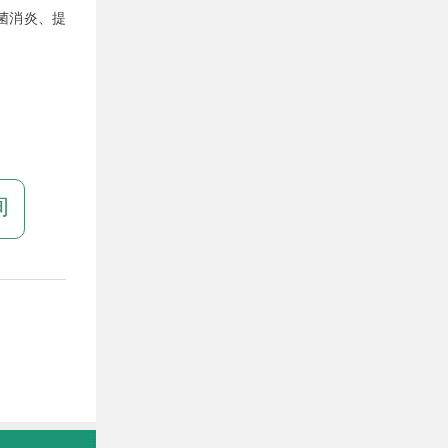
菌消炎、提
询