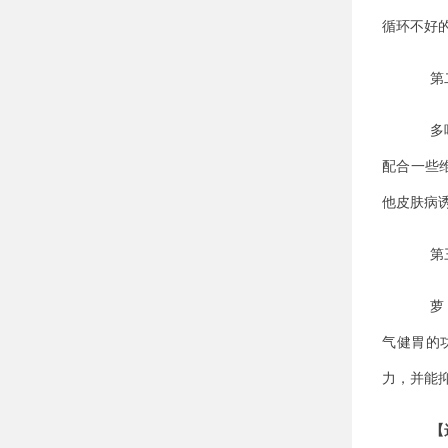
循环不好
第
多
配合一些
他皮肤病
第
萝
气健胃的
力，并能抑
【