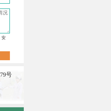
，安
79号