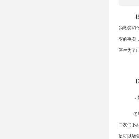
【
的嘲笑和
变的事实
医生为了
【
：
冬
白友们不
是可以增