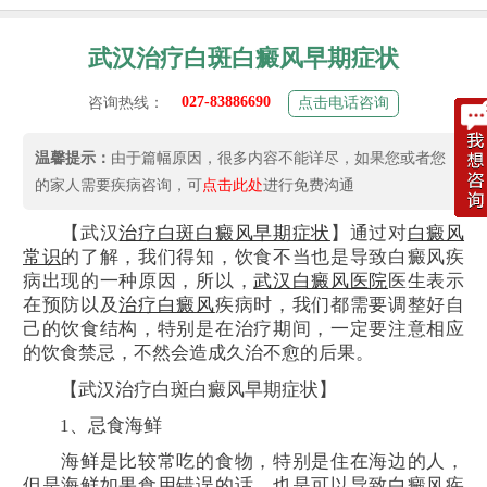
武汉治疗白斑白癜风早期症状
027-83886690
咨询热线：
点击电话咨询
温馨提示：
由于篇幅原因，很多内容不能详尽，如果您或者您
的家人需要疾病咨询，可
点击此处
进行免费沟通
【武汉
治疗白斑
白癜风早期症状
】通过对
白癜风
常识
的了解，我们得知，饮食不当也是导致白癜风疾
病出现的一种原因，所以，
武汉白癜风医院
医生表示
在预防以及
治疗白癜风
疾病时，我们都需要调整好自
己的饮食结构，特别是在治疗期间，一定要注意相应
的饮食禁忌，不然会造成久治不愈的后果。
【武汉治疗白斑白癜风早期症状】
1、忌食海鲜
海鲜是比较常吃的食物，特别是住在海边的人，
但是海鲜如果食用错误的话，也是可以导致白癜风疾