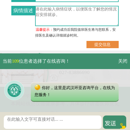
病情描述
温馨提示：
预约成功后我院值班医生将与您联系，安
排医生及确认详细就诊时间。
武汉市硚口区解放大道479号
当前
109
位患者选择了在线咨询！
关闭
免费电话：
027-83886690
你好，这里是武汉环亚咨询平台，在线为
Copyright 2025 武汉环亚中医白癜风医院
您服务！
本网站信息仅做健康参考，具体诊疗请遵医师意见
鄂公网安备 42010402000616号
鄂ICP备16003424号-8