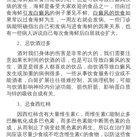
病的发生，海鲜是备受大家欢迎的食品之一，但由过
食海鲜
引发白癜风
的例子屡见不鲜。
白癜风的饮食
如
果常以过食海鲜为主，一周左右就会发病。一些门诊
病能明确指出自己初发病与进食海鲜的因果关系，也
有一些病人诉说自己每次食海鲜后白斑就会扩大。
2、忌饮酒过多
酒对我们身体的伤害是非常的大的，我们需要注
意如果长时间的饮酒的话，也是可以导致白癜风的发
生，酒是是很多人都喜欢的饮品，由饮酒导致白癜风
发生或加重的病例很多。一些从事饮食服务行业或不
能酒者，白斑扩展往往很难控制。其病理机制，可能
与饮酒影响神经内分泌功能、损伤肝脏、影响蛋白质
与锌的吸收合成有关。
3、忌食西红柿
因西红柿含有大量维生素C，而维生素C能制止多
巴酶氧化成多巴色素，而多巴色素能中断黑色素的合
成，从而制止了病变处黑色素的再生。所以在治疗期
间应该尽量少食或不吃含维生素C的食物，以防这些食