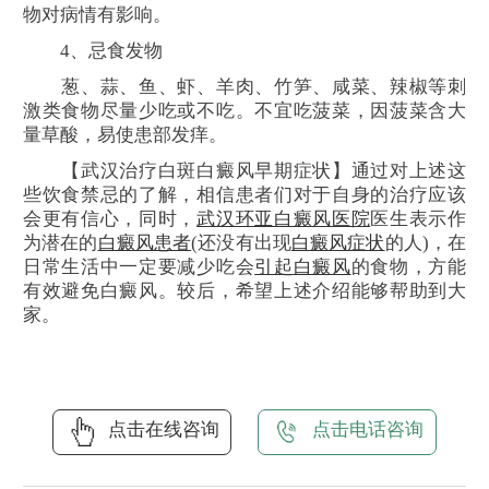
物对病情有影响。
4、忌食发物
葱、蒜、鱼、虾、羊肉、竹笋、咸菜、辣椒等刺
激类食物尽量少吃或不吃。不宜吃菠菜，因菠菜含大
量草酸，易使患部发痒。
【武汉治疗白斑白癜风早期症状】通过对上述这
些饮食禁忌的了解，相信患者们对于自身的治疗应该
会更有信心，同时，
武汉环亚白癜风医院
医生表示作
为潜在的
白癜风患者
(还没有出现
白癜风症状
的人)，在
日常生活中一定要减少吃会
引起白癜风
的食物，方能
有效避免白癜风。较后，希望上述介绍能够帮助到大
家。
点击在线咨询
点击电话咨询