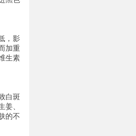
低，影
而加重
维生素
致白斑
生姜、
肤的不