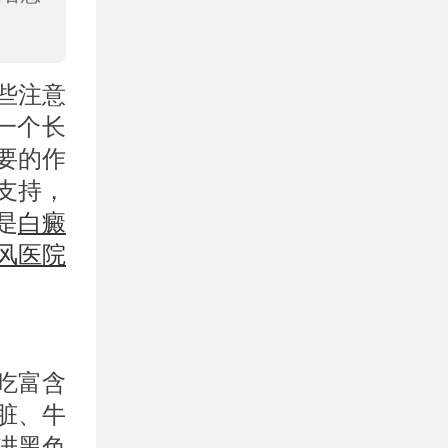
些注意
一个长
要的作
支持，
是
白癜
风医院
吃富含
脏、牛
进黑色