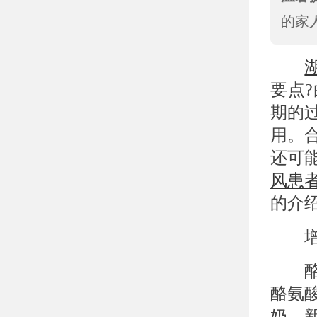
的家
要点
期的
用。
还可
风患
的介
增加
酪氨
酪氨
奶、