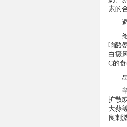
素的
避免
维生
响酪
白癜
C的
忌辛
辛辣
扩散
大蒜
良刺