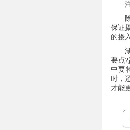
注意
除了
保证
的摄
湖北
要点?
中要
时，
才能