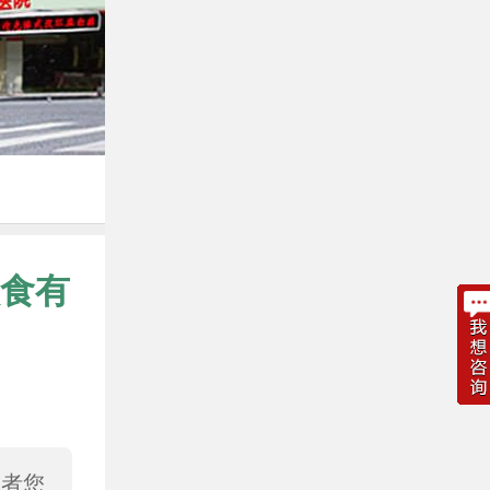
食有
或者您