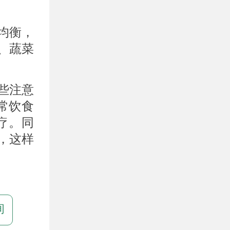
均衡，
、蔬菜
些注意
常饮食
疗。同
，这样
询